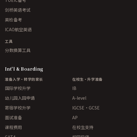
TOEIC备考
剑桥英语考试
英检备考
ICAO航空英语
工具
分数换算工具
Int'l & Boarding
准备入学·转学的家长
在校生·升学准备
国际学校升学
IB
幼儿园入园申请
A-level
寄宿学校升学
IGCSE・GCSE
面试准备
AP
课程费用
在校生支持