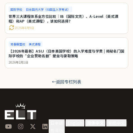
国际学校
日本国内大学（归国生入学考试）
世界三大课程体系全方位比较｜IB（国际文凭）、A-Level（英式课
程）和AP（美式课程），该如何选择？
2026年4月9日
常春藤盟校
美式课程
【2026年最新】ASIJ（日本美国学校）的入学难度与学费 | 揭秘名门国
际学校的“企业赞助名额”壁垒与录取策略
2026年2月1日
←
返回专栏列表
日本語
English
简体中文
繁體中文
|
|
|
|
YouTube
Instagram
X
LinkedIn
한국어