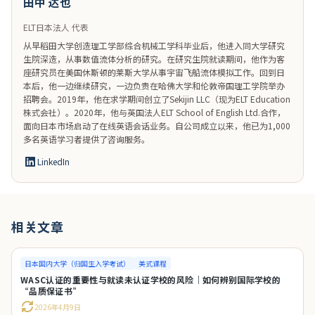
田中 达也
ELT日本法人 代表
从早稻田大学创造理工学部综合机械工学科毕业后，他进入同大学研究
生院深造，从事数值流体分析的研究。在研究生院就读期间，他作为客
座研究员在美国休斯顿的莱斯大学从事宇宙飞船流体模拟工作。回到日
本后，他一边继续研究，一边负责在哈佛大学和伦敦帝国理工学院举办
招聘会。2019年，他在求学期间创立了Sekijin LLC（现为ELT Education
株式会社）。2020年，他与英国法人ELT School of English Ltd.合作，
面向日本市场启动了在线英语会话业务。自公司成立以来，他已为1,000
多名英语学习者提供了咨询服务。
LinkedIn
相关文章
日本国内大学（归国生入学考试）
美式课程
WASC认证的重要性与就读未认证学校的风险｜如何辨别国际学校的
“品质保证书”
2026年4月9日