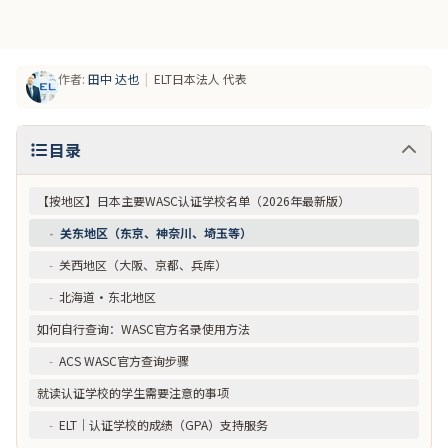
作者
:
田中 达也
|
ELT日本法人 代表
目录
【按地区】日本主要WASC认证学校名单（2026年最新版）
-
关东地区（东京、神奈川、埼玉等）
-
关西地区（大阪、京都、兵库）
-
北海道・东北地区
如何自行查询：WASC官方名录使用方法
-
ACS WASC官方查询步骤
就读认证学校的学生需要注意的事项
-
ELT｜认证学校的成绩（GPA）支持服务