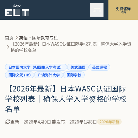
跳至主要内容
【按地区】日本主要WASC认证学校名单（2026年最新版）
免费咨询
MENU
咨询
-
关东地区（东京、神奈川、埼玉等）
-
关西地区（大阪、京都、兵库）
-
北海道・东北地区
首页
英语·国际教育专栏
【2026年最新】日本WASC认证国际学校列表｜确保大学入学资
如何自行查询：WASC官方名录使用方法
格的学校名单
-
ACS WASC官方查询步骤
就读认证学校的学生需要注意的事项
日本国内大学（归国生入学考试）
美式课程
英式课程
-
ELT｜认证学校的成绩（GPA）支持服务
国际文凭 (IB)
升读海外大学
国际学校
【2026年最新】日本WASC认证国际
学校列表｜确保大学入学资格的学校
名单
更新：
2026年4月9日
发布：
2026年1月8日
2026年最新