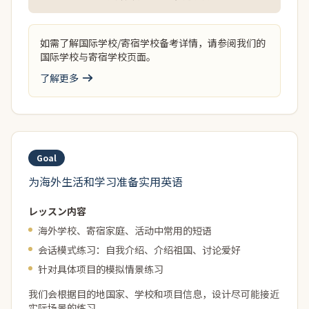
如需了解国际学校/寄宿学校备考详情，请参阅我们的
国际学校与寄宿学校页面。
了解更多
留学/夏令营准备
小学至高中学生/计划短期或长期留学、参加夏令营的孩子
Goal
为海外生活和学习准备实用英语
レッスン内容
海外学校、寄宿家庭、活动中常用的短语
会话模式练习：自我介绍、介绍祖国、讨论爱好
针对具体项目的模拟情景练习
我们会根据目的地国家、学校和项目信息，设计尽可能接近
实际场景的练习。