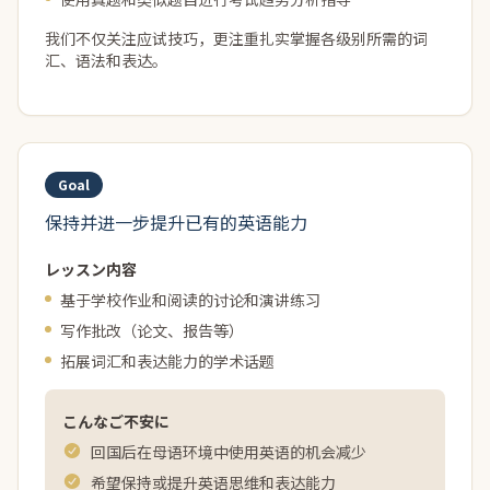
我们不仅关注应试技巧，更注重扎实掌握各级别所需的词
汇、语法和表达。
归国子女/国际学校学生课程
归国子女/正在或曾就读国际学校或海外学校的孩子
Goal
保持并进一步提升已有的英语能力
レッスン内容
基于学校作业和阅读的讨论和演讲练习
写作批改（论文、报告等）
拓展词汇和表达能力的学术话题
こんなご不安に
回国后在母语环境中使用英语的机会减少
希望保持或提升英语思维和表达能力