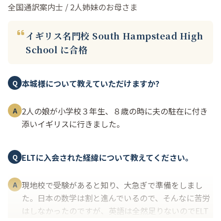
全国通訳案内士 / 2人姉妹のお母さま
イギリス名門校 South Hampstead High
School に合格
本城様について教えていただけますか？
Q
2人の娘が小学校３年生、８歳の時に夫の駐在に付き
A
添いイギリスに行きました。
ELTに入会された経緯について教えてください。
Q
現地校で受験があると知り、大急ぎで準備をしまし
A
た。日本の数学は割と進んでいるので、そんなに苦労
はしなかったのですが、英語は全然足りないのでELT