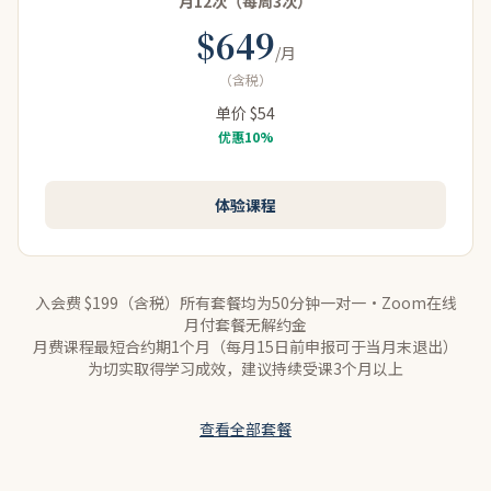
月12次（每周3次）
$649
日本とイギリスで教育の違いはありましたか？
Q
/月
（含税）
日本の教育だと先生の言うことを聞いて、先生の言う
A
单价 $54
とおりに出来たらマルがもらえるとか、親を困らせな
优惠10%
いことが大事という風に教育されました。海外 (イギ
リス) では自分で考えて自分でやりなさい、自分の責
体验课程
任ですよというような校風を持った学校だったので、
自由度が高く子どもが選択しても良い、その代わり責
任がついてくるという教育に違いを感じました。
入会费 $199（含税）
所有套餐均为50分钟一对一·Zoom在线
月付套餐无解约金
どんな方にELTをおすすめされたいですか？
Q
月费课程最短合约期1个月（每月15日前申报可于当月末退出）
为切实取得学习成效，建议持续受课3个月以上
本物の英語をお子様に触れて欲しい方。とても綺麗な
A
查看全部套餐
英語をELTの先生方は話されますので、綺麗な英語で
話す癖をつけたり、馴染むよいうような意識を持たれ