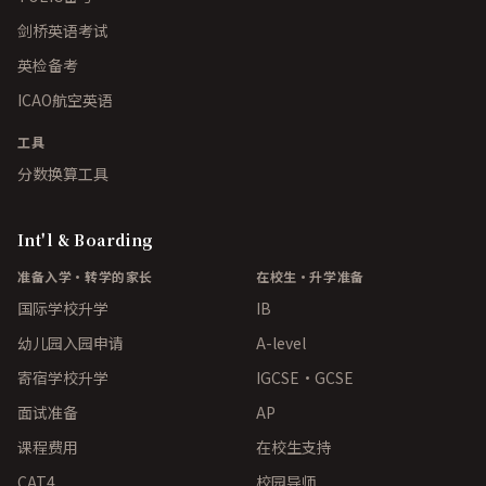
剑桥英语考试
英检备考
ICAO航空英语
工具
分数换算工具
Int'l & Boarding
准备入学·转学的家长
在校生·升学准备
国际学校升学
IB
幼儿园入园申请
A-level
寄宿学校升学
IGCSE・GCSE
面试准备
AP
课程费用
在校生支持
CAT4
校园导师