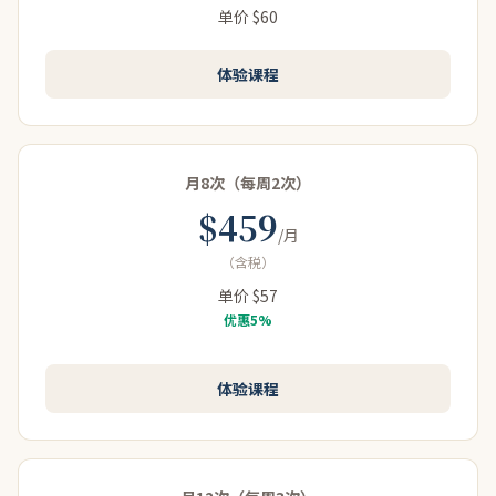
ELTでの受験対策はどうでしたか？
Q
单价 $60
レベルに合わせて上げていってくれました。South
A
体验课程
Hampstead High Schoolは現地でもとても有名な学校
なので、過去問のような問題であったりとか出題の傾
向が分析されていて書店にもあるので、そういったテ
キストを使いながら合格レベルまで上げていってもら
月8次（每周2次）
いました。
$459
/月
（含税）
どのようなお子様が通われていましたか？
Q
单价 $57
优惠5%
ご両親は裕福な方が多くて、お手伝いさんがいるよう
A
なお宅とか、プールがついているようなお家に遊びに
体验课程
も行ったりしていてびっくりしました。社会で活躍を
されるようなご両親を持ったお子さんが多かったで
す。