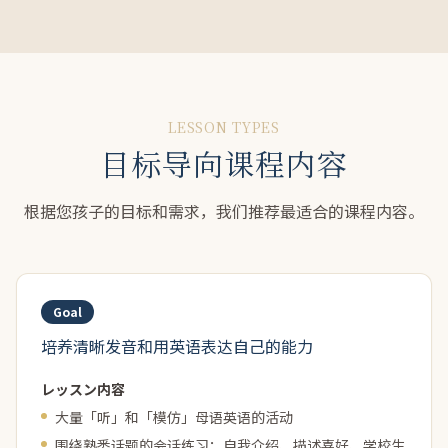
LESSON TYPES
目标导向课程内容
发音与沟通基础
根据您孩子的目标和需求，我们推荐最适合的课程内容。
小学至初中学生/刚开始正式学习英语的孩子
Goal
培养清晰发音和用英语表达自己的能力
レッスン内容
大量「听」和「模仿」母语英语的活动
围绕熟悉话题的会话练习：自我介绍、描述喜好、学校生