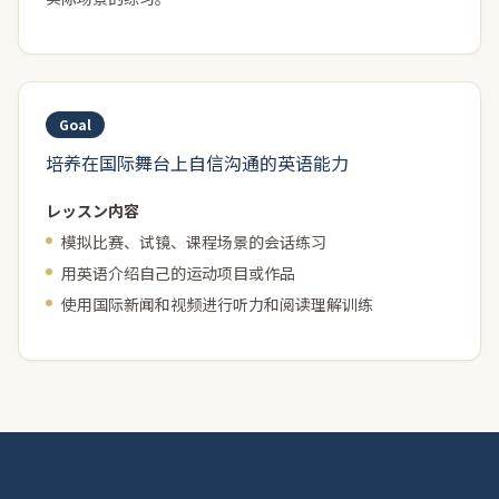
才艺支持（体育、音乐、艺术）
在体育、音乐、舞蹈、艺术等领域有国际发展志向的孩子
Goal
培养在国际舞台上自信沟通的英语能力
レッスン内容
模拟比赛、试镜、课程场景的会话练习
用英语介绍自己的运动项目或作品
使用国际新闻和视频进行听力和阅读理解训练