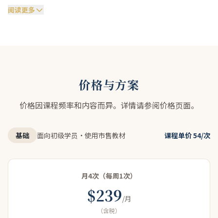
に入会しました。
阅读更多
ELTのレッスンの様子はどうでしたか？
Q
ELTのブライアン先生に初歩から始めていただき、ど
A
んどんレベルに合わせて上げていっていただきまし
价格与方案
た。レッスンでは笑い声が聞こえてきたので、楽しそ
うだなと思って見ていました。
价格因课程频率和内容而异。详情请参阅价格页面。
お子様のご進学先について教えていただけますか？
Q
基础
面向初级学员・使用市售教材
课程单价 54/次
South Hampstead High Schoolというイギリスで一
A
番古い女子のための学校として設立された学校に合格
月4次（每周1次）
することができました。
$239
/月
（含税）