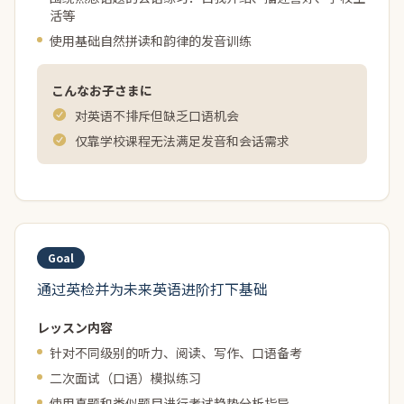
活等
使用基础自然拼读和韵律的发音训练
こんなお子さまに
对英语不排斥但缺乏口语机会
仅靠学校课程无法满足发音和会话需求
英检备考
小学至高中学生/目标英检5级至准1级的孩子
Goal
通过英检并为未来英语进阶打下基础
レッスン内容
针对不同级别的听力、阅读、写作、口语备考
二次面试（口语）模拟练习
使用真题和类似题目进行考试趋势分析指导