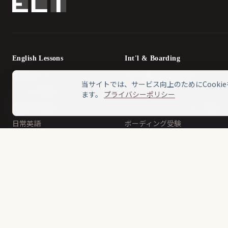
English Lessons
Int'l & Boarding
目的別コース
入学・編入をお考えの方
当サイトでは、サービス向上のためにCooki
ビジネス英語
インター受験
ます。
プライバシーポリシー
医師向け英語
プリスクール・キンダー受験
日常英語
ボーディング受験
子ども向け
面接対策
イギリス英語
レッスン料金
シニア向け英語
CAT4
UKiset
試験対策
ISEB
IELTS対策
SSAT
TOEFL対策