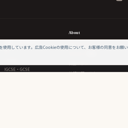
About
在校生・進学準備の方
ELTについて
eを使用しています。広告Cookieの使用について、お客様の同意をお願
IB
ネイティブ講師
A-level
料金プラン
IGCSE・GCSE
英語学習コラム
AP
ニュース・お知らせ
在校生サポート
メディア掲載
キャンパスチューター
Schoozy（インタースクー
ル検索）