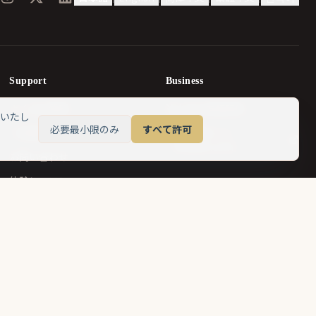
Support
Business
よくある質問
法人向け英語研修
いいたし
必要最小限のみ
すべて許可
ご受講の注意点
法人専用サイト
（elteduc.com）
お問い合わせ
体験レッスン
Company
運営会社
プライバシーポリシー
利用規約