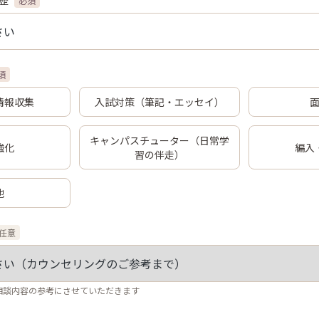
歴
必須
須
情報収集
入試対策（筆記・エッセイ）
キャンパスチューター（日常学
強化
編入
習の伴走）
他
任意
相談内容の参考にさせていただきます