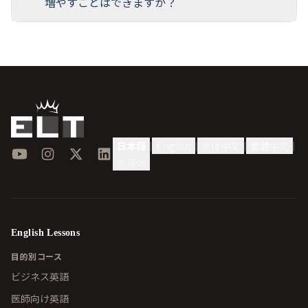
増やすことはできますか？
日本語
English
简体中文
繁體中文
|
|
|
|
YouTube
Instagram
X
LinkedIn
한국어
English Lessons
目的別コース
ビジネス英語
医師向け英語