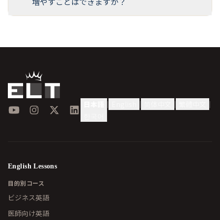
増やすことはできますか？
日本語
English
简体中文
繁體中文
|
|
|
|
YouTube
Instagram
X
LinkedIn
한국어
English Lessons
目的別コース
ビジネス英語
医師向け英語