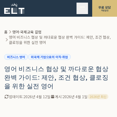
본문으로 건너뛰기
영어 비즈니스 협상에서 실패하기 쉬운 3가지 이유
무료 상담
MENU
카운슬링
협상의 7단계와 각 단계별 영어 전략
-
Phase 1: 아이스브레이킹 – 30초 만에 신뢰의 기반 다지기
-
Phase 2: 안건 설정 – 주도권은 여기서 결정된다
홈
영어·국제교육 칼럼
영어 비즈니스 협상 및 까다로운 협상 완벽 가이드: 제안, 조건 협상,
-
Phase 3: 제안(Proposal) – 자사 가치를 극대화하는 전달 방법
클로징을 위한 실전 영어
-
Phase 4: 조건 협상(Bargaining) – 가격, 납기, 수량의 공방
-
Phase 5: 까다로운 협상(Tough Negotiation) – 교착 상태를 타개하는 영어
비즈니스 영어
외국계 기업으로의 이직·취업
-
Phase 6: 합의 형성(Agreement) – 구두 합의를 '확정'하는 영어
영어 비즈니스 협상 및 까다로운 협상
-
Phase 7: 클로징 및 후속 조치 – 다음으로 이어지는 마무리 방법
완벽 가이드: 제안, 조건 협상, 클로징
【상황별】 어려운 상황을 극복하는 영어 표현 모음
을 위한 실전 영어
협상력을 높이는 실전 트레이닝 방법
-
롤플레잉: 원어민 강사와의 모의 협상
업데이트:
2026년 4월 12일
게시:
2026년 4월 1일
2026년 최신
-
사례 연구: 과거 협상을 영어로 재구성하기
-
뉴스에서 표현 수집하기
마무리: 표현 너머의 '협상 설계 능력'을 갖추자