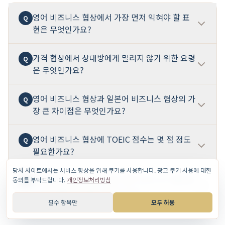
영어 비즈니스 협상에서 가장 먼저 익혀야 할 표
Q
현은 무엇인가요?
가격 협상에서 상대방에게 밀리지 않기 위한 요령
가장 먼저 익혀야 할 것은 세 가지 상황의 표현입니다. (1)
Q
A
은 무엇인가요?
안건 설정: "I'd like to suggest we cover [topics]
today." (협상의 주도권을 잡기), (2) 조건부 양보: "If you
could [condition], we'd be able to [concession]."
영어 비즈니스 협상과 일본어 비즈니스 협상의 가
세 가지 요령이 있습니다. 첫째, 최초 가격 제시는 자신감을
Q
A
(협상 공방에서 가장 자주 나오는 패턴), (3) 합의 확인:
장 큰 차이점은 무엇인가요?
가지고 하고, 쉽게 가격을 내리지 않는 것입니다(앵커링 효
"Just to make sure we're on the same page..." (구
과 활용). 둘째, 가격 인하에 응할 경우에는 반드시 조건을
두 합의를 확정하기). 이 세 가지를 중심으로 자신의 업무에
붙이는 것입니다(조건부 양보, Conditional
영어 비즈니스 협상에 TOEIC 점수는 몇 점 정도
가장 큰 차이는 '직설성'입니다. 일본어 협상에서는 완곡한
Q
A
맞춰 표현을 다양하게 확장해 나가는 것이 효율적입니다.
Concession). 셋째, 가격만으로 논의가 한정될 경우, 품질·
필요한가요?
표현이나 분위기를 파악하는 문화가 있지만, 영어 협상에서
납기·지원 등 부가가치를 포함한 패키지로 논의를 재구성하
는 명확하게 입장을 표명하는 것이 기대됩니다. 단, '직설적
당사 사이트에서는 서비스 향상을 위해 쿠키를 사용합니다. 광고 쿠키 사용에 대한
는 것입니다(리프레이밍). '얼마나 내릴 수 있는가'가 아니라
=무례함'은 아닙니다. "I understand your position,
온라인(Zoom/Teams 등) 영어 비즈니스 협상에
TOEIC 700~800점 정도면 기본적인 협상은 가능하지만,
동의를 부탁드립니다.
개인정보처리방침
Q
A
'어떻게 하면 서로에게 최선일까'라는 틀로 논의를 이끌어
but..."처럼 상대방을 인정한 후에 자신의 입장을 나타내는
서 주의해야 할 점은 무엇인가요?
점수보다 '협상 상황에서의 실전 능력'이 더 중요합니다.
가는 것이 중요합니다.
형태가 영어 협상에서의 예의입니다. 또 다른 차이점은 침묵
필수 항목만
모두 허용
TOEIC 900점이라도 협상에서 적절한 표현을 사용하지 못
에 대한 태도입니다. 일본인은 침묵을 피하는 경향이 있지
하는 사람이 있는가 하면, 700점대라도 해외 비즈니스 협상
온라인에서는 대면 상황보다 '명확성'이 더 요구됩니다. 음
A