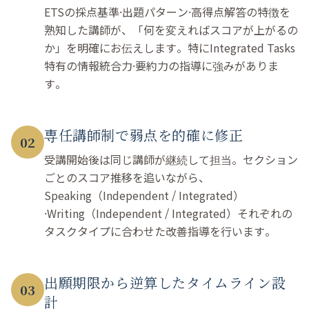
ETSの採点基準·出題パターン·高得点解答の特徴を
熟知した講師が、「何を変えればスコアが上がるの
か」を明確にお伝えします。特にIntegrated Tasks
特有の情報統合力·要約力の指導に強みがありま
す。
専任講師制で弱点を的確に修正
02
受講開始後は同じ講師が継続して担当。セクション
ごとのスコア推移を追いながら、
Speaking（Independent / Integrated）
·Writing（Independent / Integrated）それぞれの
タスクタイプに合わせた改善指導を行います。
出願期限から逆算したタイムライン設
03
計