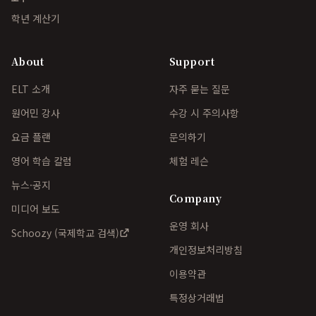
학년 계산기
About
Support
ELT 소개
자주 묻는 질문
원어민 강사
수강 시 주의사항
요금 플랜
문의하기
영어 학습 칼럼
체험 레슨
뉴스·공지
Company
미디어 보도
운영 회사
Schoozy (국제학교 검색)
개인정보처리방침
이용약관
특정상거래법