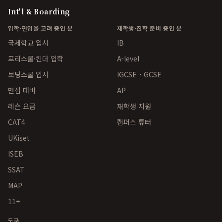
Int'l & Boarding
입학·편입을 고려 중인 분
재학생·진학 준비 중인 분
국제학교 입시
IB
프리스쿨·킨더 입학
A-level
보딩스쿨 입시
IGCSE・GCSE
면접 대비
AP
레슨 요금
재학생 지원
CAT4
캠퍼스 튜터
UKiset
ISEB
SSAT
MAP
11+
도구