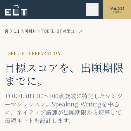
본문으로 건너뛰기
무료 상담
MENU
카운슬링
홈
1:1 영어회화
TOEFL iBT対策コース
TOEFL IBT PREPARATION
目標スコアを、出願期限
までに。
TOEFL iBT 80〜100点突破に特化したマンツ
ーマンレッスン。Speaking·Writingを中心
に、ネイティブ講師が出願期限から逆算して
最短ルートを設計します。