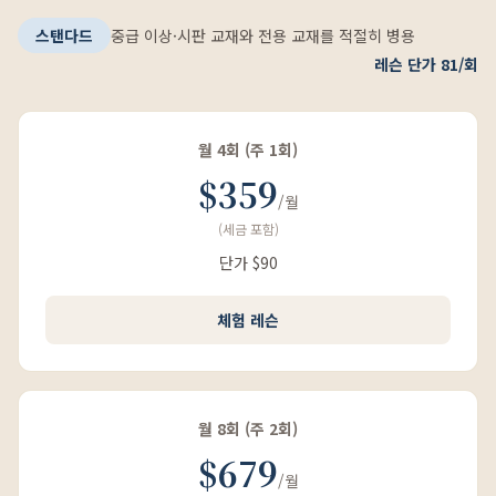
스탠다드
중급 이상·시판 교재와 전용 교재를 적절히 병용
레슨 단가 81/회
월 4회 (주 1회)
$359
/월
(세금 포함)
단가 $90
체험 레슨
월 8회 (주 2회)
$679
/월