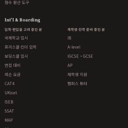
점수 환산 도구
Int'l & Boarding
입학·편입을 고려 중인 분
재학생·진학 준비 중인 분
국제학교 입시
IB
프리스쿨·킨더 입학
A-level
보딩스쿨 입시
IGCSE・GCSE
면접 대비
AP
레슨 요금
재학생 지원
CAT4
캠퍼스 튜터
UKiset
ISEB
SSAT
MAP